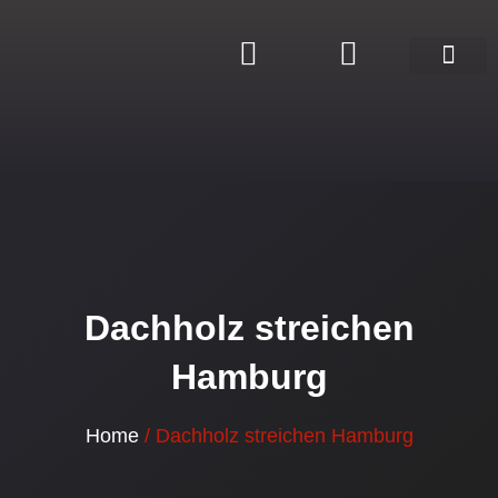
Zum
Inhalt
springen
Renovierung aus e
Dachholz streichen
Hamburg
Home
/ Dachholz streichen Hamburg