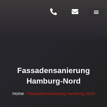
Zum
Inhalt
springen
Renovierung aus e
Fassadensanierung
Hamburg-Nord
Home
/ Fassadensanierung Hamburg-Nord