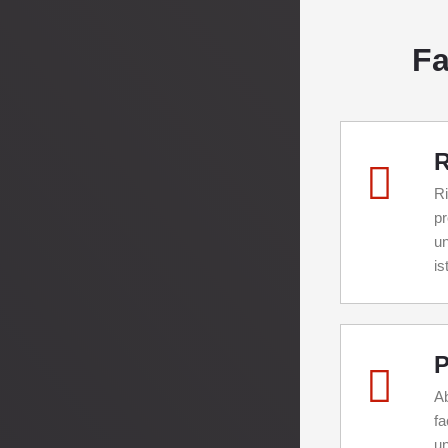
Fa
R
Ri
pr
un
ist
P
Ab
fa
un