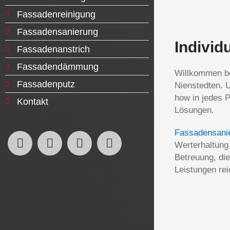
Fassadenreinigung
Fassadensanierung
Individ
Fassadenanstrich
Fassadendämmung
Willkommen be
Fassadenputz
Nienstedten. 
how in jedes P
Kontakt
Lösungen.
Fassadensani
Werterhaltung
Betreuung, die
Leistungen re