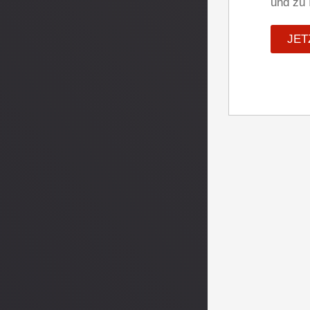
und zu 
JET