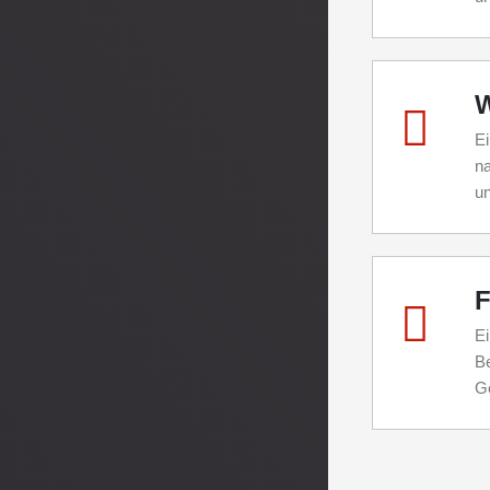
Ei
na
un
F
Ei
Be
Ge