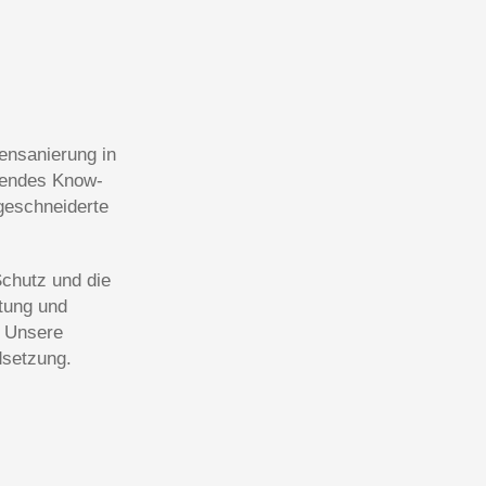
ensanierung in
sendes Know-
ßgeschneiderte
Schutz und die
atung und
. Unsere
dsetzung.